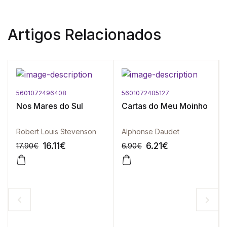
Artigos Relacionados
5601072496408
5601072405127
Nos Mares do Sul
Cartas do Meu Moinho
Robert Louis Stevenson
Alphonse Daudet
16.11
€
6.21
€
17.90
€
6.90
€
-10%
-10%