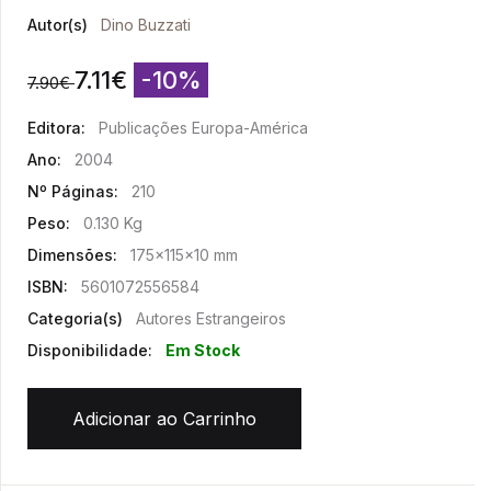
Autor(s)
Dino Buzzati
7.11
€
-10%
7.90
€
Editora:
Publicações Europa-América
Ano:
2004
Nº Páginas:
210
Peso:
0.130 Kg
Dimensões:
175x115x10 mm
ISBN:
5601072556584
Categoria(s)
Autores Estrangeiros
Disponibilidade:
Em Stock
Adicionar ao Carrinho