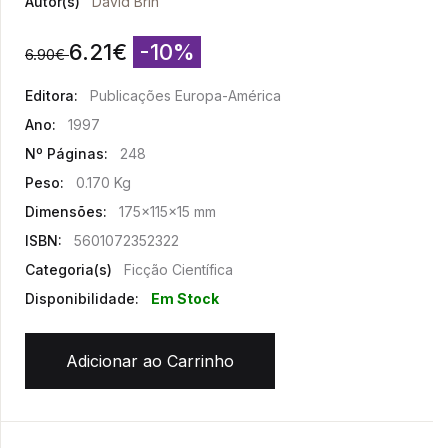
Autor(s)
David Brin
6.21
€
-10%
6.90
€
Editora:
Publicações Europa-América
Ano:
1997
Nº Páginas:
248
Peso:
0.170 Kg
Dimensões:
175x115x15 mm
ISBN:
5601072352322
Categoria(s)
Ficção Científica
Disponibilidade:
Em Stock
Adicionar ao Carrinho