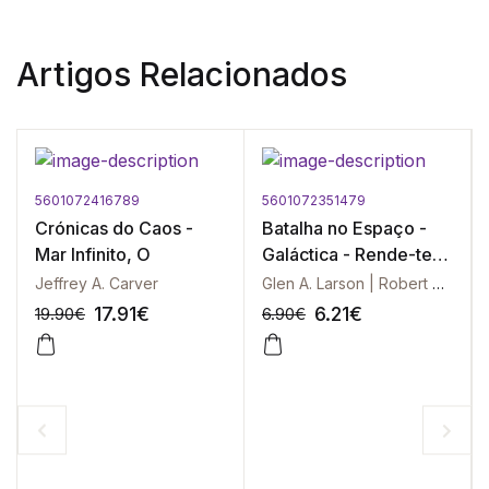
Artigos Relacionados
5601072416789
5601072351479
Crónicas do Caos -
Batalha no Espaço -
Mar Infinito, O
Galáctica - Rende-te
Galática
Jeffrey A. Carver
Glen A. Larson | Robert Thurston
17.91
€
6.21
€
19.90
€
6.90
€
-10%
-10%