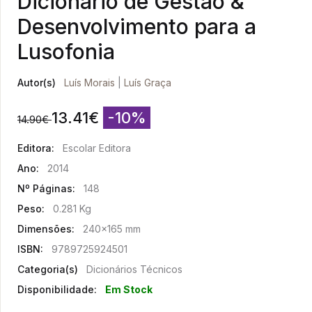
Dicionário de Gestão &
Desenvolvimento para a
Lusofonia
Autor(s)
Luís Morais
|
Luís Graça
13.41
€
-10%
14.90
€
Editora:
Escolar Editora
Ano:
2014
Nº Páginas:
148
Peso:
0.281 Kg
Dimensões:
240x165 mm
ISBN:
9789725924501
Categoria(s)
Dicionários Técnicos
Disponibilidade:
Em Stock