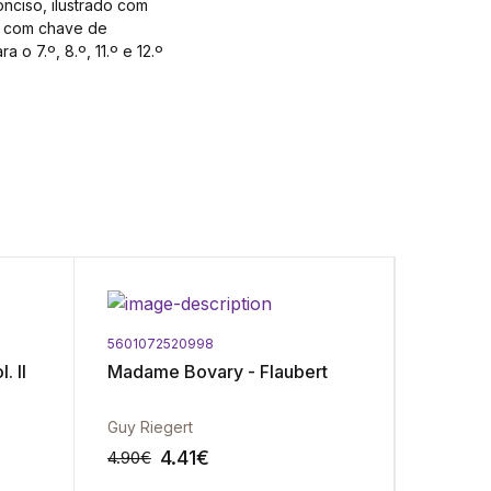
nciso, ilustrado com
o com chave de
o 7.º, 8.º, 11.º e 12.º
5601072520998
5601072
. II
Madame Bovary - Flaubert
Soneto
Guy Riegert
Maria Gr
4.41
€
4
4.90
€
4.90
€