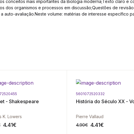
s conceitos mais importantes da Biologia moderna;Texto claro e co
os dos organismos e processos em discussão;Questões de revisã
 auto-avaliação.Neste volume: matérias de interesse específico para 
72520455
5601072520332
et - Shakespeare
História do Século XX - Vol
 K. Lowers
Pierre Vallaud
4.41
€
4.41
€
€
4.90
€