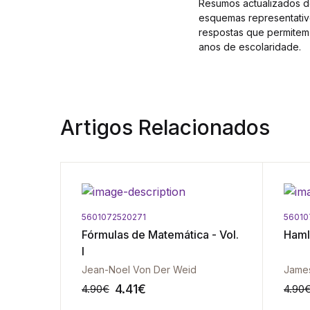
Resumos actualizados do
esquemas representativ
respostas que permitem a
anos de escolaridade.
Artigos Relacionados
5601072520271
56010
 Língua
Fórmulas de Matemática - Vol.
Haml
e Bolso
I
Jean-Noel Von Der Weid
James
4.41
€
4.90
€
4.90