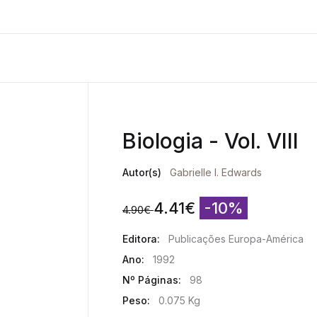
Biologia - Vol. VIII
Autor(s)
Gabrielle I. Edwards
4.41
€
-10%
4.90
€
Editora:
Publicações Europa-América
Ano:
1992
Nº Páginas:
98
Peso:
0.075 Kg