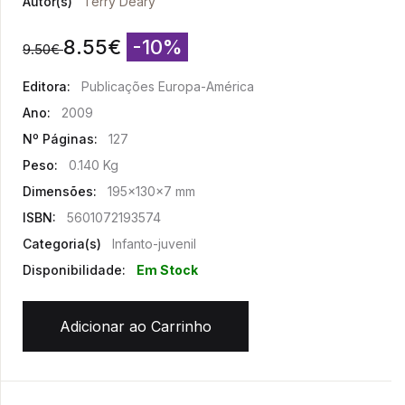
Autor(s)
Terry Deary
8.55
€
-10%
9.50
€
Editora:
Publicações Europa-América
Ano:
2009
Nº Páginas:
127
Peso:
0.140 Kg
Dimensões:
195x130x7 mm
ISBN:
5601072193574
Categoria(s)
Infanto-juvenil
Disponibilidade:
Em Stock
Adicionar ao Carrinho