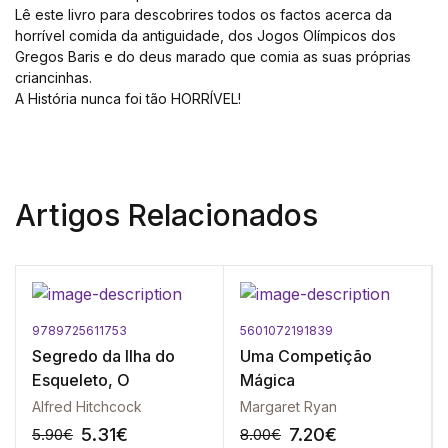
Lê este livro para descobrires todos os factos acerca da
horrível comida da antiguidade, dos Jogos Olímpicos dos
Gregos Baris e do deus marado que comia as suas próprias
criancinhas.
A História nunca foi tão HORRÍVEL!
Artigos Relacionados
9789725611753
5601072191839
Segredo da Ilha do
Uma Competição
Esqueleto, O
Mágica
Alfred Hitchcock
Margaret Ryan
5.31
€
7.20
€
5.90
€
8.00
€