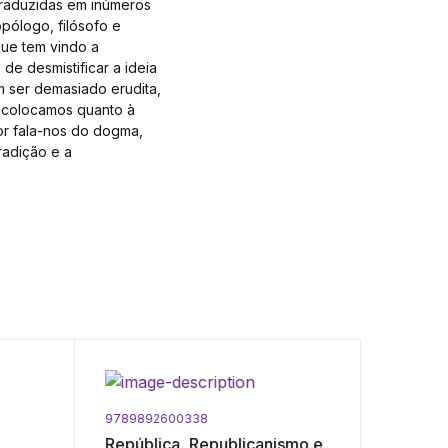
traduzidas em inúmeros
pólogo, filósofo e
que tem vindo a
de desmistificar a ideia
em ser demasiado erudita,
s colocamos quanto à
or fala-nos do dogma,
radição e a
9789892600338
9789725
República, Republicanismo e
D. Carl