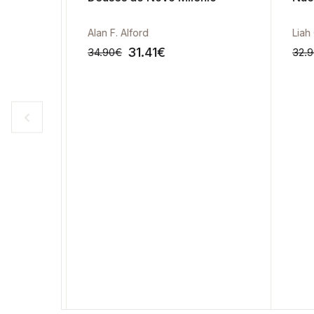
Alan F. Alford
Liah 
31.41
€
34.90
€
32.9
-10%
-10%