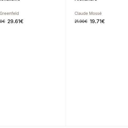
Greenfeld
Claude Mossé
29.61
€
19.71
€
0
€
21.90
€
-10%