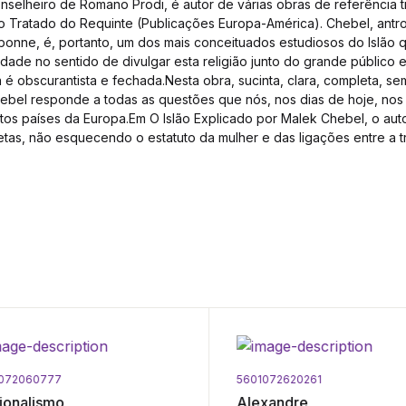
nselheiro de Romano Prodi, é autor de várias obras de referência 
 Tratado do Requinte (Publicações Europa-América). Chebel, antro
bonne, é, portanto, um dos mais conceituados estudiosos do Islão 
dade no sentido de divulgar esta religião junto do grande público e 
a é obscurantista e fechada.Nesta obra, sucinta, clara, completa, s
ebel responde a todas as questões que nós, nos dias de hoje, no
tos países da Europa.Em O Islão Explicado por Malek Chebel, o aut
etas, não esquecendo o estatuto da mulher e das ligações entre a t
072060777
5601072620261
onalismo
Alexandre